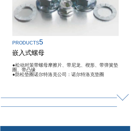
5
PRODUCTS
嵌入式螺母
●松动对策带螺母摩擦片、带尼龙、楔形、带弹簧垫
圈、带凸缘
●防松垫圈诺尔特洛克公司：诺尔特洛克垫圈